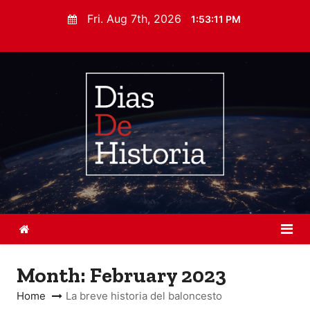
S
Fri. Aug 7th, 2026
1:53:12 PM
k
i
p
t
o
c
o
n
t
e
n
t
Month:
February 2023
Home
La breve historia del baloncesto