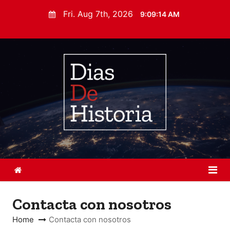
S
Fri. Aug 7th, 2026
9:09:15 AM
k
i
p
t
o
c
o
n
t
e
n
t
Contacta con nosotros
Home
Contacta con nosotros