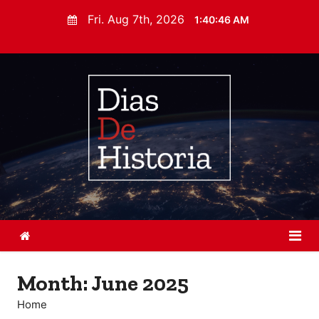
S
Fri. Aug 7th, 2026
1:40:46 AM
k
i
p
t
o
c
o
n
t
e
n
t
Month:
June 2025
Home