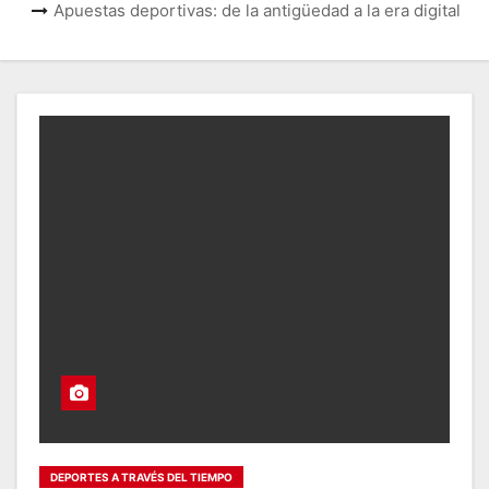
Apuestas deportivas: de la antigüedad a la era digital
DEPORTES A TRAVÉS DEL TIEMPO