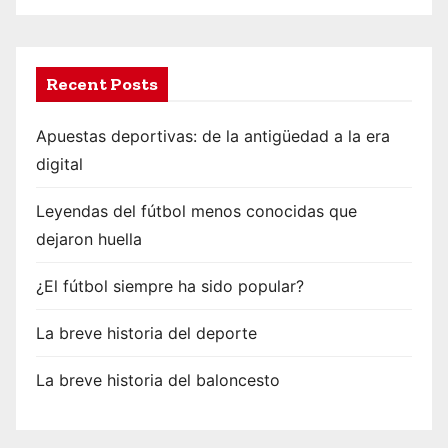
Recent Posts
Apuestas deportivas: de la antigüedad a la era
digital
Leyendas del fútbol menos conocidas que
dejaron huella
¿El fútbol siempre ha sido popular?
La breve historia del deporte
La breve historia del baloncesto